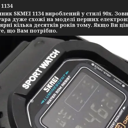
 1134
ник SKMEI 1134 вироблений у стилі 90х. Зов
уара дуже схожі на моделі перших електронн
ярні кілька десятків років тому. Якщо Ви ці
те, що Вам потрібно.