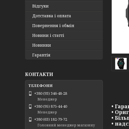
Відгуки
Дотставка і оплата
Повернення і обмін
Новини і статті
Новинки
Гарантія
КОНТАКТИ
+380 (93) 346-48-28
Менеджер
• Гара
+380 (95) 875-44-40
• Ори
Менеджер
• Біл
+380 (63) 182-79-72
• над
Головний менеджер магазину