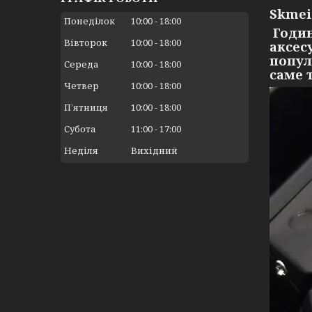
Skmei
Понеділок
10:00
18:00
Годин
Вівторок
10:00
18:00
аксес
попул
Середа
10:00
18:00
саме 
Четвер
10:00
18:00
Пʼятниця
10:00
18:00
Субота
11:00
17:00
Неділя
Вихідний