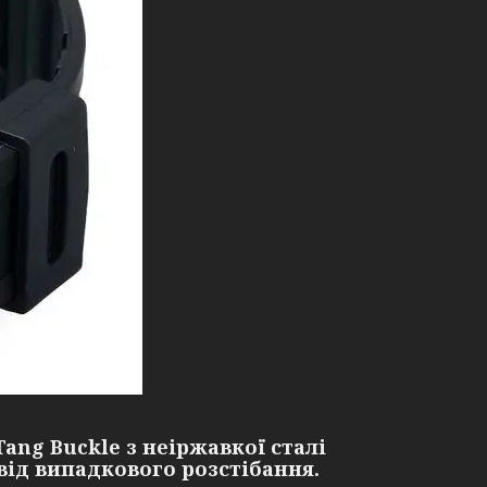
ng Buckle з неіржавкої сталі
 від випадкового розстібання.