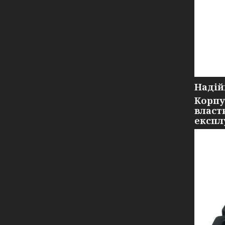
Надій
Корпу
власт
експл