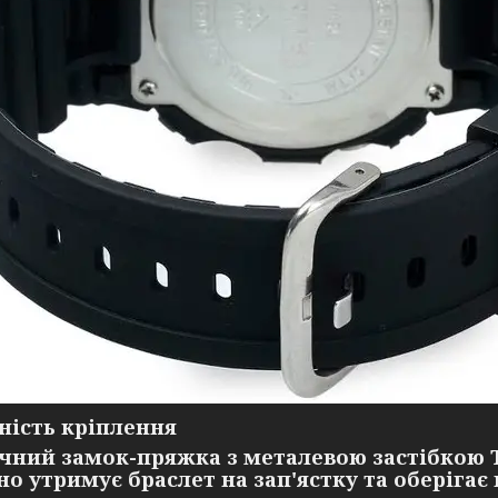
ність кріплення
чний замок-пряжка з металевою застібкою Ta
но утримує браслет на зап'ястку та оберігає