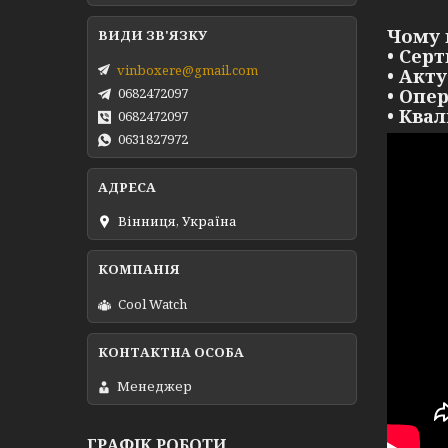
Чому 
• Сер
vinboxere@gmail.com
• Акт
• Опе
0682472097
• Ква
0682472097
0631827972
Вінниця, Україна
Cool Watch
Менеджер
ГРАФІК РОБОТИ