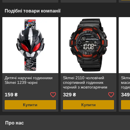
Подібні товари компанії
Дитячі наручні годинники
Skmei 2110 чоловічий
Skme
Skmei 1239 чорні
спортивний годинник
маси
чорний з жовтогарячим
годи
жовт
159
329
349
₴
₴
Купити
Купити
Про нас