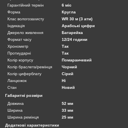
Гарантійний термін
6 міс
Форма
Кругла
Клас вологозахисту
WR 30 м (3 атм)
Індикація
Арабські цифри
Джерело живлення
Батарейка
Формат часу
12/24 години
Хронометр
Так
Протиударні
Так
Колір корпусу
Помаранчевий
Колір браслета/ремінця
Чорний
Колір циферблату
Сірий
Ланцюжок
Ні
Стан
Новий
Габаритні розміри
Довжина
52 мм
Ширина
33 мм
Ширина ремінця
25 мм
Додаткові характеристики