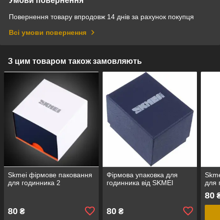
Умови повернення
Повернення товару впродовж 14 днів за рахунок покупця
Всі умови повернення
З цим товаром також замовляють
Skmei фірмове паковання
Фірмова упаковка для
Skme
для годинника 2
годинника від SKMEI
для 
80
80
80
₴
₴